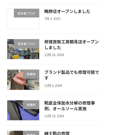
鴫野店オープンしました
担当者ブログ
7月 3, 2025
修理買取工房鶴見店オープン
担当者ブログ
しました
12月 26, 2024
ブランド製品でも修理可能で
実績例
す
12月 6, 2024
靴底全体加水分解の修理事
実績例
例、オールソール実施
11月 25, 2024
紳士靴の修理