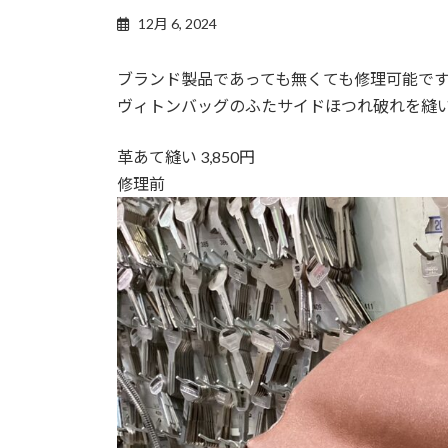
12月 6, 2024
ブランド製品であっても無くても修理可能で
ヴィトンバッグのふたサイドほつれ破れを縫
革あて縫い 3,850円
修理前