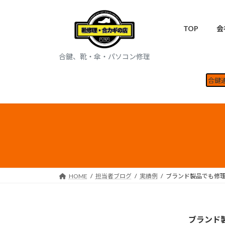
コ
ナ
ン
ビ
TOP
会
テ
ゲ
ン
ー
ツ
シ
合鍵、靴・傘・パソコン修理
へ
ョ
ス
ン
合鍵
キ
に
ッ
移
プ
動
HOME
担当者ブログ
実績例
ブランド製品でも修
ブランド