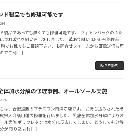
ンド製品でも修理可能です
024
ド製品であっても無くても修理可能です、 ヴィトンバッグのふた
ほつれ破れを縫い直しをしました。 革あて縫い 3,850円 修理前
 鞄でも靴でもご相談下さい、お問合せフォームから画像送信も可
でご利 […]
続きを読む
全体加水分解の修理事例、オールソール実施
2024
ちは、合鍵通販のプラスワン南津守店です。 お持ち込みされた黒
皮婦人介護用靴の修理を行いました、 靴底全体加水分解によりオ
ール実施 ポリウレタンは水分に反応してしまい、どうしても分解
分が 取り込まれ […]