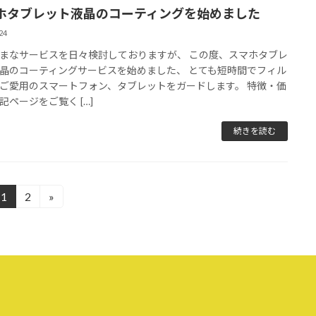
ホタブレット液晶のコーティングを始めました
24
まなサービスを日々検討しておりますが、 この度、スマホタブレ
晶のコーティングサービスを始めました、 とても短時間でフィル
ご愛用のスマートフォン、タブレットをガードします。 特徴・価
記ページをご覧く […]
続きを読む
1
2
»
固
固
定
定
ペ
ペ
ー
ー
ジ
ジ