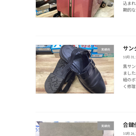
込まれ
期的な
サン
実績例
10月 31, 
黒サン
ました
紐のボ
く修理
合鍵
実績例
10月 26, 