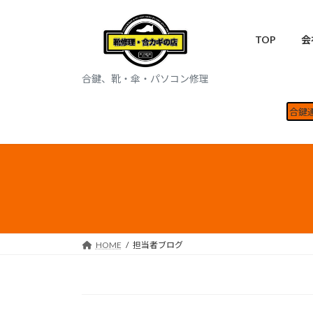
コ
ナ
ン
ビ
TOP
会
テ
ゲ
ン
ー
ツ
シ
合鍵、靴・傘・パソコン修理
へ
ョ
ス
ン
合鍵
キ
に
ッ
移
プ
動
HOME
担当者ブログ