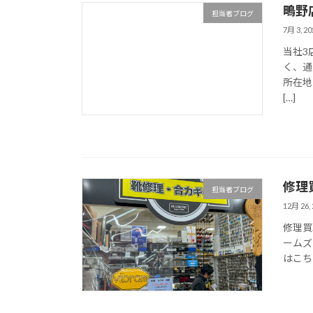
鴫野
担当者ブログ
7月 3, 20
当社3
く、通
所在地 
[…]
修理
担当者ブログ
12月 26, 
修理買
ームズ
はこちらです