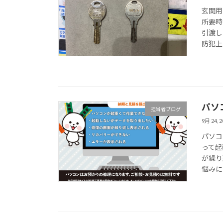
玄関用
所要時
引渡し
防犯上
パソ
担当者ブログ
9月 24, 2
パソコ
って起
が繰り
悩みにお