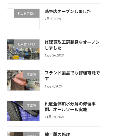
鴫野店オープンしました
担当者ブログ
7月 3, 2025
修理買取工房鶴見店オープン
担当者ブログ
しました
12月 26, 2024
ブランド製品でも修理可能で
実績例
す
12月 6, 2024
靴底全体加水分解の修理事
実績例
例、オールソール実施
11月 25, 2024
紳士靴の修理