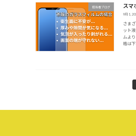
スマ
担当者ブログ
9月 1, 20
さまざ
ット液
ムより
格は下
投
稿
の
ペ
ー