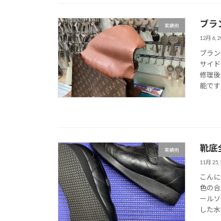
ブラ
実績例
12月 6, 2
ブラン
サイド
修理後
能ですの
靴底
実績例
11月 25, 
こんに
色の合
ールソ
した水