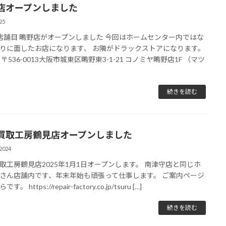
店オープンしました
25
店舗目 鴫野店がオープンしました 今回はホームセンター内ではな
りに面したお店になります、 お隣がドラックストアになります。
〒536-0013大阪市城東区鴫野東3-1-21 コノミヤ鴫野店1F （マツ
続きを読む
買取工房鶴見店オープンしました
2024
取工房鶴見店2025年1月1日オープンします。 南津守店と同じホ
さん店舗内です、年末年始も頑張って仕事します。 ご案内ページ
。 https://repair-factory.co.jp/tsuru […]
続きを読む