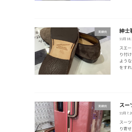
紳士
実績例
11月 18, 
スエー
り付け
ような
をすれば
スー
実績例
11月 7, 2
スーツ
り寄せ