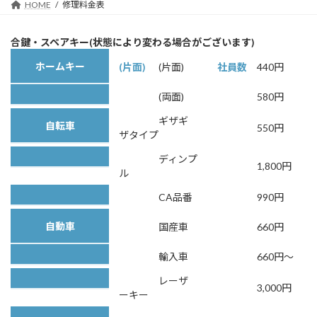
HOME
修理料金表
合鍵・スペアキー(状態により変わる場合がございます)
ホームキー
(片面)
440円
(両面)
580円
ギザギ
自転車
550円
ザタイプ
ディンプ
1,800円
ル
CA品番
990円
自動車
国産車
660円
輸入車
660円～
レーザ
3,000円
ーキー