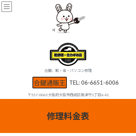
コ
ナ
ン
ビ
テ
ゲ
ン
ー
ツ
シ
へ
ョ
ス
ン
キ
に
ッ
移
プ
動
合鍵、靴・傘・パソコン修理
合鍵通販王
TEL: 06-6651-6006
〒557-0063 大阪府大阪市西成区南津守1丁目6-41
修理料金表